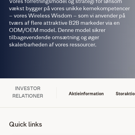
Vores forretningsmodel og strategi for lønsom
vækst bygger på vores unikke kernekompetencer
– vores Wireless Wisdom – som vi anvender på
tværs af flere attraktive B2B markeder via en
ODM/OEM model. Denne model sikrer
tilbagevendende omsætning og øger
skalerbarheden af vores ressourcer.
INVESTOR
Aktieinformation
Storakti
RELATIONER
Quick links