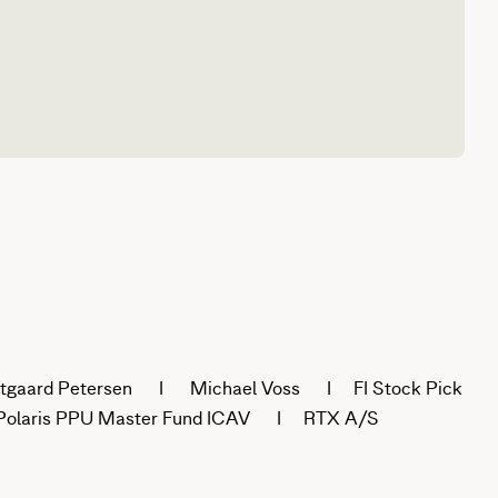
tgaard Petersen I Michael Voss I FI Stock Pick
ris PPU Master Fund ICAV I RTX A/S