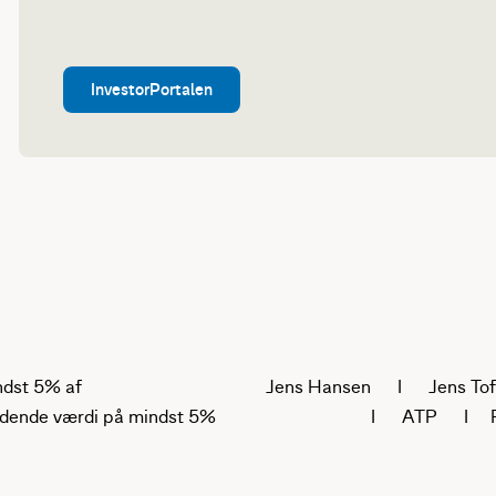
InvestorPortalen
ndst 5% af
Jens Hansen I Jens Tof
lydende værdi på mindst 5%
I ATP I Pola