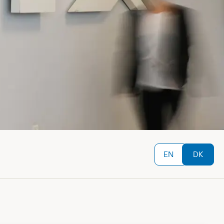
EN
DK