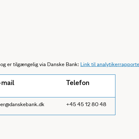
og er tilgængelig via Danske Bank:
Link til analytikerrapport
-mail
Telefon
er@danskebank.dk
+45 45 12 80 48